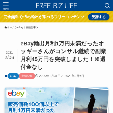
Menu
完全無料でeBay輸出が学べるフリーコンテンツ
受講する
ホーム
eBay
実績記事
eBay輸出月利1万円未満だったオ
ッギーさんがコンサル継続で副業
2021
2/06
月利45万円を突破しました！※還
付金なし
2020年1月31日
2021年2月6日
eBay
実績記事