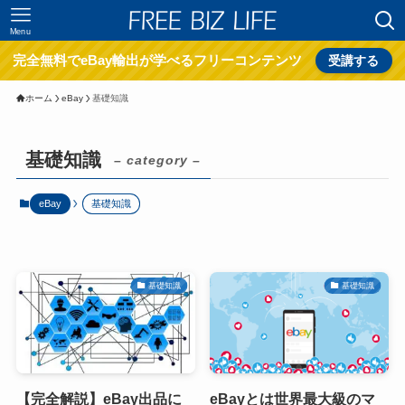
Menu
完全無料でeBay輸出が学べるフリーコンテンツ
受講する
ホーム
eBay
基礎知識
基礎知識
– category –
eBay
基礎知識
基礎知識
基礎知識
【完全解説】eBay出品に
eBayとは世界最大級のマ