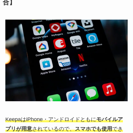
合】
KeepaはiPhone・アンドロイドともに
モバイルア
プリが用意
されているので、
スマホでも使用
でき