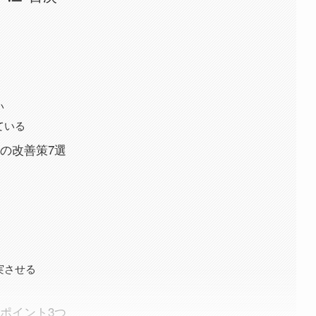
い
ている
めの改善策7選
実させる
のポイント3つ