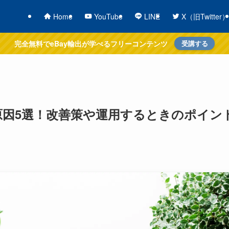
Home
YouTube
LINE
X（旧Twitter）
完全無料でeBay輸出が学べるフリーコンテンツ
受講する
ない原因5選！改善策や運用するときのポイン