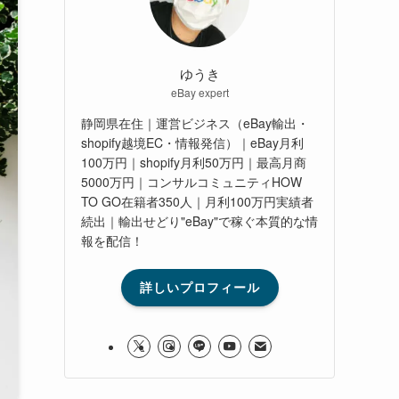
ゆうき
eBay expert
静岡県在住｜運営ビジネス（eBay輸出・
shopify越境EC・情報発信）｜eBay月利
100万円｜shopify月利50万円｜最高月商
5000万円｜コンサルコミュニティHOW
TO GO在籍者350人｜月利100万円実績者
続出｜輸出せどり"eBay"で稼ぐ本質的な情
報を配信！
詳しいプロフィール