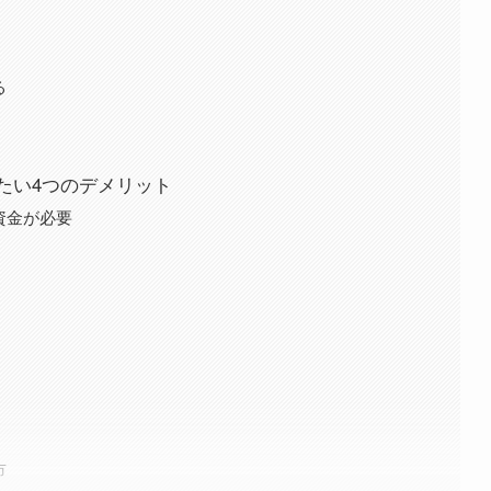
る
たい4つのデメリット
資金が必要
市