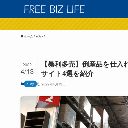
ホーム
eBay
【暴利多売】倒産品を仕入
2022
4/13
サイト4選を紹介
eBay
2022年4月13日