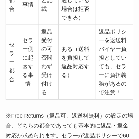
都
と記
過している
事情
合
載
場合は拒否
できる）
返品
返品ポリシ
セラ
受付
ーを返送料
セ
ー側
の可
ある（送料
バイヤー負
ラ
に起
否問
を負担して
担としてい
ー
因す
わず
返品対応す
ても、セラ
都
る事
受け
る）
ーに負担義
合
情
付け
務があるの
る
で注意！
※Free Returns（返品可、返送料無料）の設定の場
合、どちらの都合であっても基本的に返品・返金
対応が求められます。セラーが返品ポリシーで60