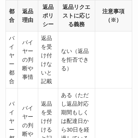
返品
返品リクエ
都
返品
注意事項
ポリ
ストに応じ
合
理由
（※）
シー
る義務
バ
返品
バイ
イ
を受
ヤー
ない（返品
ヤ
け付
の判
を拒否でき
ー
けな
断や
る）
都
いと
事情
合
記載
ある（ただ
バ
返品
し返品対応
バイ
イ
を受
期間もしく
ヤー
ヤ
け付
は配達日か
の判
ー
ける
ら30日を経
断や