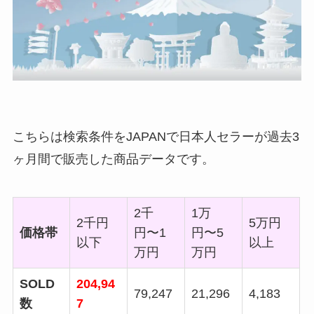
こちらは検索条件をJAPANで日本人セラーが過去3
ヶ月間で販売した商品データです。
2千
1万
2千円
5万円
価格帯
円〜1
円〜5
以下
以上
万円
万円
SOLD
204,94
79,247
21,296
4,183
数
7