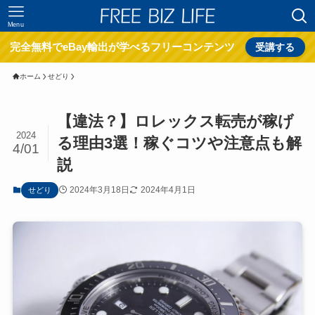
Menu
完全無料でeBay輸出が学べるフリーコンテンツ
受講する
ホーム
せどり
【違法？】ロレックス転売が稼げ
2024
る理由3選！稼ぐコツや注意点も解
4/01
説
2024年3月18日
2024年4月1日
せどり