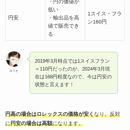
・円の価値が
低い
1スイス・フラ
円安
・輸出品を高
ン160円
値で販売でき
る
2019年3月時点では1スイスフラン
＝110円だったのが、2024年3月現
ゆうき
在は168円程度なので、今は円安の
状態と言えます！
円高の場合はロレックスの価格が安く
なり、反対
に
円安の場合は高額
になります。