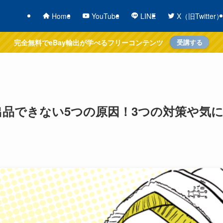
Home
YouTube
LINE
X（旧Twitter）
完全無料でeBay輸出が学べるフリーコンテンツ
受講する
出品できない5つの原因！3つの対策や気