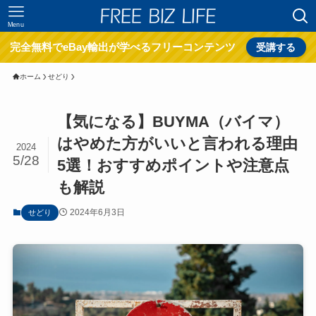
Menu
完全無料でeBay輸出が学べるフリーコンテンツ
受講する
ホーム
せどり
【気になる】BUYMA（バイマ）
はやめた方がいいと言われる理由
2024
5/28
5選！おすすめポイントや注意点
も解説
2024年6月3日
せどり