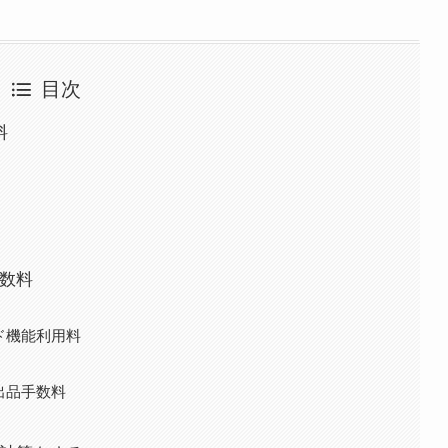
目次
料
手数料
ド機能利用料
ed）出品手数料