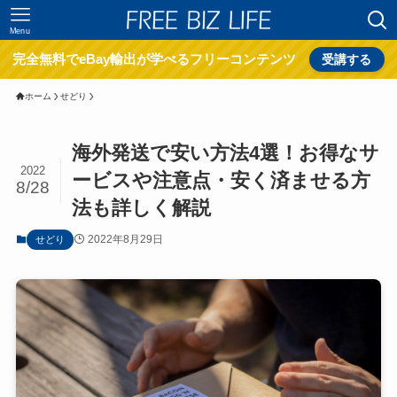
Menu
完全無料でeBay輸出が学べるフリーコンテンツ
受講する
ホーム
せどり
海外発送で安い方法4選！お得なサ
2022
ービスや注意点・安く済ませる方
8/28
法も詳しく解説
2022年8月29日
せどり