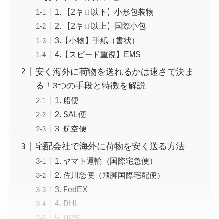
1. 【2キロ以下】小形包装物
2. 【2キロ以上】国際小包
3.【小物】手紙（書状）
4.【スピード重視】EMS
安く海外に荷物を送れるかは速さで決ま
る！3つの手段と特徴を解説
1. 船便
2. SAL便
3. 航空便
宅配会社で海外に荷物を安く送る方法
1. ヤマト運輸（国際宅急便）
2. 佐川急便（飛脚国際宅配便）
3. FedEX
4. DHL
5. UPS