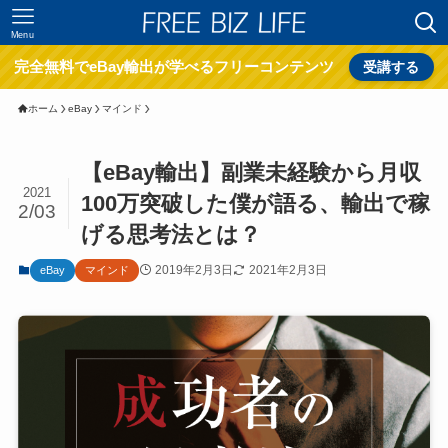
Menu
完全無料でeBay輸出が学べるフリーコンテンツ
受講する
ホーム
eBay
マインド
【eBay輸出】副業未経験から月収
2021
100万突破した僕が語る、輸出で稼
2/03
げる思考法とは？
2019年2月3日
2021年2月3日
eBay
マインド