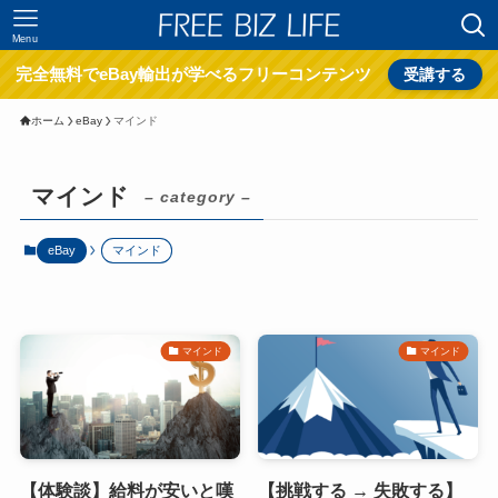
Menu
完全無料でeBay輸出が学べるフリーコンテンツ
受講する
ホーム
eBay
マインド
マインド
– category –
eBay
マインド
マインド
マインド
【体験談】給料が安いと嘆
【挑戦する → 失敗する】