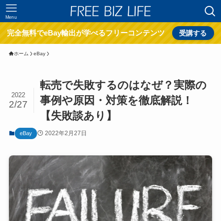
Menu
完全無料でeBay輸出が学べるフリーコンテンツ
受講する
ホーム
eBay
転売で失敗するのはなぜ？実際の
2022
事例や原因・対策を徹底解説！
2/27
【失敗談あり】
2022年2月27日
eBay